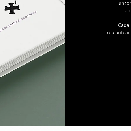
enco
ad
Cada 
replantear 