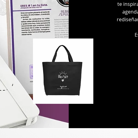
te inspi
agenda
rediseñar
E