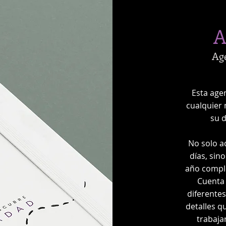
A
Ag
Esta age
cualquier
su d
No solo a
días, sin
año comple
Cuenta 
diferente
detalles q
trabaja