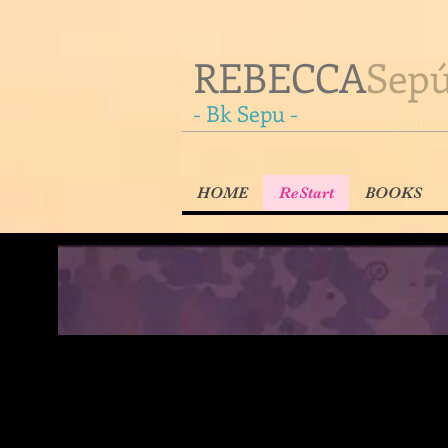
R
EBECCA
Sepú
- Bk Sepu -
HOME
ReStart
BOOKS