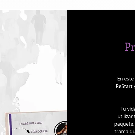
Pr
En este
ReStart 
Tu vid
utiliza
paquete.
trama qu