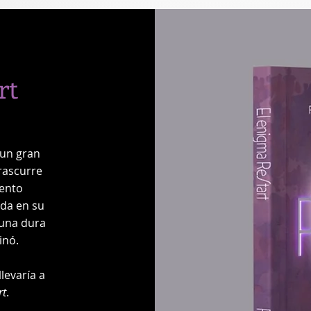
rt
 un gran
trascurre
vento
ada en su
 una dura
inó.
llevaría a
rt
.