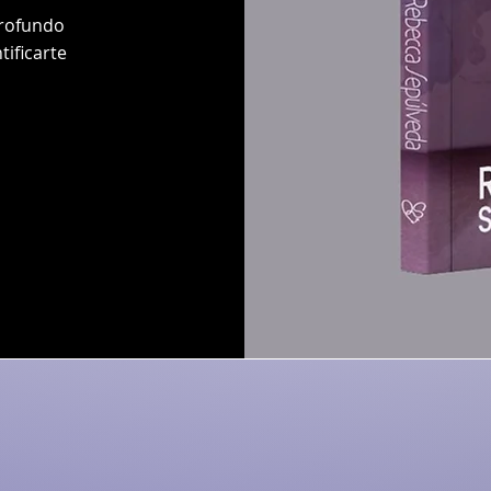
profundo
tificarte
R